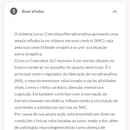
1
Boas Vindas
O sistema Locus Coeruleus/Noradrenalina apresenta uma 
ampla influência no sistema nervoso central (SNC), seja 
pela sua conectividade sináptica ou por sua atuação 
extra-sináptica.  

O Locus Coeruleus (LC) humano é um núcleo situado no 
tronco cerebral, no assoalho do quarto ventrículo. É o 
principal centro regulador da liberação de noradrenalina 
(NA), o neurotransmissor relacionado a várias atividades 
vitais, como o ritmo cardíaco, atenção, memória e 
cognição. Ele também contribui com a inervação da 
barreira hemato-encefálica, influenciando a circulação de 
nutrientes e substâncias nocivas no SNC. 

Por causa de sua ampla ação, está envolvido em diversas 
condições clínicas relacionadas ao sono, medo e dor, além 
de patologias neurodegenerativas como doença de 