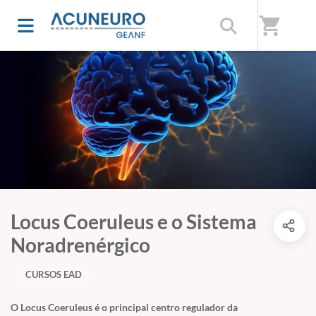
shopping_cart
Locus Coeruleus e o Sistema
Noradrenérgico
CURSOS EAD
O Locus Coeruleus é o principal centro regulador da